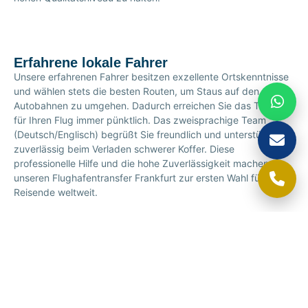
Erfahrene lokale Fahrer
Unsere erfahrenen Fahrer besitzen exzellente Ortskenntnisse
und wählen stets die besten Routen, um Staus auf den
Autobahnen zu umgehen. Dadurch erreichen Sie das Terminal
für Ihren Flug immer pünktlich. Das zweisprachige Team
(Deutsch/Englisch) begrüßt Sie freundlich und unterstützt Sie
zuverlässig beim Verladen schwerer Koffer. Diese
professionelle Hilfe und die hohe Zuverlässigkeit machen
unseren Flughafentransfer Frankfurt zur ersten Wahl für
Reisende weltweit.
Unsere moderne Fahrzeugflotte
Die passende Fahrzeugwahl ist entscheidend für eine
entspannte Reise. Die moderne Flotte bietet für jeden Bedarf
die ideale Lösung: Einzelreisende genießen eine ruhige Fahrt
in komfortablen Limousinen, während für Familien und
Gruppen geräumige Minivans mit acht Sitzplätzen