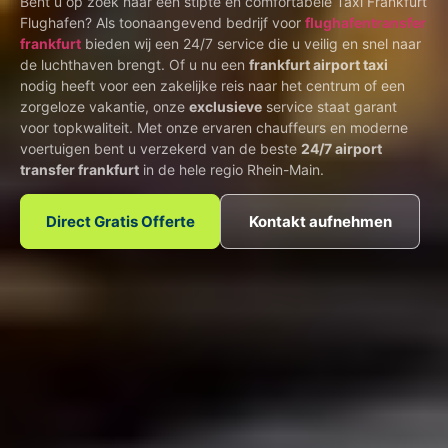
Bent u op zoek naar een stipte en comfortabele Taxi Frankfurt
Flughafen? Als toonaangevend bedrijf voor
flughafentransfer
frankfurt
bieden wij een 24/7 service die u veilig en snel naar
de luchthaven brengt. Of u nu een
frankfurt airport taxi
nodig heeft voor een zakelijke reis naar het centrum of een
zorgeloze vakantie, onze
exclusieve
service staat garant
voor topkwaliteit. Met onze ervaren chauffeurs en moderne
voertuigen bent u verzekerd van de beste
24/7 airport
transfer frankfurt
in de hele regio Rhein-Main.
Direct Gratis Offerte
Kontakt aufnehmen