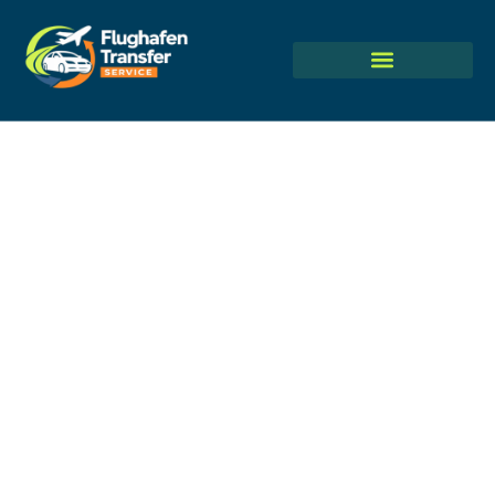
Flughafentransfer
Frankfurt Hahn | Ihr
zuverlässiger Taxi-
Service
Reisende erreichen die Hunsrück-Region
bequem mit einem Flughafentransfer Frankfurt
Hahn. Unsere Fahrer halten einen strikten
Zeitplan ein und nutzen schnelle Autobahnen,
um pünktlich zum Terminal zu gelangen. Da der
Flughafen Hahn weiter entfernt liegt als der