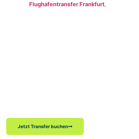
zentrale
Flughafentransfer Frankfurt
,
garantiert Ihnen unsere Buchung ein sauberes
Auto und genügend Platz für eine komfortable
Langstreckenfahrt.
Ein Taxi Frankfurt Hahn bietet eine wesentlich
effizientere Reise als das Warten auf einen Bus.
Jeder Gast findet seinen Fahrer mit einem
deutlichen Namensschild direkt am Gate.
Familien und Geschäftsreisende nutzen diesen
zuverlässigen Service, um ihr Ziel direkt und
schnell zu erreichen – egal ob Sie einen lokalen
Transfer suchen oder den längeren Frankfurt
hahn airport transfer benötigen.
Jetzt Transfer buchen