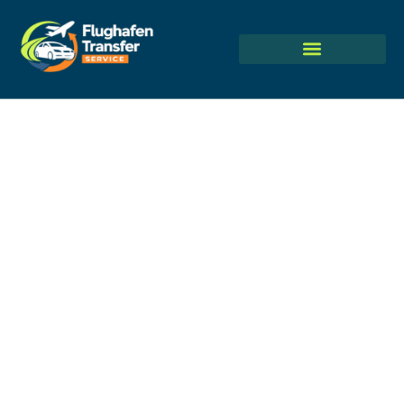
Flughafentransfer Frankfurt nach
Wiesbaden – 24/7 Privater Taxi-Service
Mit einem Flughafentransfer Frankfurt nach Wiesbaden wird
die Reise vom Flughafen nach Wiesbaden ganz unkompliziert.
Niemand möchte nach dem Fliegen im Stau stehen oder
verwirrt sein. Ein privates Auto bringt Gäste schnell und ohne
Verzögerungen direkt in die Stadt.
Öffentliche Verkehrsmittel bedeuten oft Stress durch Warten
und Umsteigen. Ein Flughafentransfer Frankfurt nach
Wiesbaden ist die bequeme Lösung für eine direkte Reise.
Das private Taxi fährt Gäste vom Flughafen direkt vor die
Haustür in Wiesbaden.
Dieser Service ist schnell und zuverlässig. Die Fahrgäste