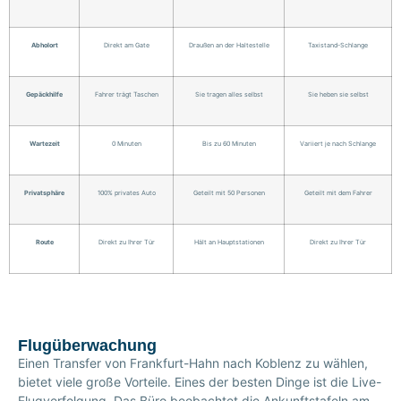
Abholort
Direkt am Gate
Draußen an der Haltestelle
Taxistand-Schlange
Gepäckhilfe
Fahrer trägt Taschen
Sie tragen alles selbst
Sie heben sie selbst
Wartezeit
0 Minuten
Bis zu 60 Minuten
Variiert je nach Schlange
Privatsphäre
100% privates Auto
Geteilt mit 50 Personen
Geteilt mit dem Fahrer
Route
Direkt zu Ihrer Tür
Hält an Hauptstationen
Direkt zu Ihrer Tür
Flugüberwachung
Einen Transfer von Frankfurt-Hahn nach Koblenz zu wählen,
bietet viele große Vorteile. Eines der besten Dinge ist die Live-
Flugverfolgung. Das Büro beobachtet die Ankunftstafeln am