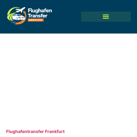
Transfer von Frankfurt-Hahn nach
Koblenz: Ihre beste Wahl für eine
zuverlässige Fahrt
Ein Transfer von Frankfurt-Hahn nach Koblenz macht das
Reisen zwischen dem Flughafen und der Stadt am „Deutschen
Eck“ sehr einfach. Die Wahl einer privaten Fahrt hilft den
Menschen, nach einem langen Flug entspannt zu bleiben.
Anstatt auf einen Bus zu warten, der nur einmal pro Stunde
kommt, erhalten Reisende einen persönlichen Fahrer, der nur
auf sie wartet.
Dieser Service bringt Gäste vom Terminal direkt zu jedem
Hotel oder Büro in Koblenz. Wer einen zuverlässigen
Flughafentransfer Frankfurt
sucht, profitiert von Fahrern, die