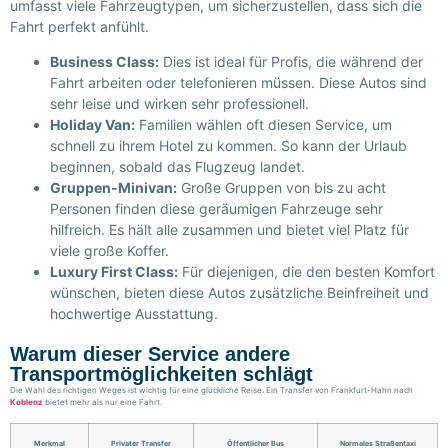
umfasst viele Fahrzeugtypen, um sicherzustellen, dass sich die
Fahrt perfekt anfühlt.
Business Class:
Dies ist ideal für Profis, die während der
Fahrt arbeiten oder telefonieren müssen. Diese Autos sind
sehr leise und wirken sehr professionell.
Holiday Van:
Familien wählen oft diesen Service, um
schnell zu ihrem Hotel zu kommen. So kann der Urlaub
beginnen, sobald das Flugzeug landet.
Gruppen-Minivan:
Große Gruppen von bis zu acht
Personen finden diese geräumigen Fahrzeuge sehr
hilfreich. Es hält alle zusammen und bietet viel Platz für
viele große Koffer.
Luxury First Class:
Für diejenigen, die den besten Komfort
wünschen, bieten diese Autos zusätzliche Beinfreiheit und
hochwertige Ausstattung.
Warum dieser Service andere
Transportmöglichkeiten schlägt
Die Wahl des richtigen Weges ist wichtig für eine glückliche Reise. Ein Transfer von Frankfurt-Hahn nach
Koblenz
bietet mehr als nur eine Fahrt.
Merkmal
Privater Transfer
Öffentlicher Bus
Normales Straßentaxi